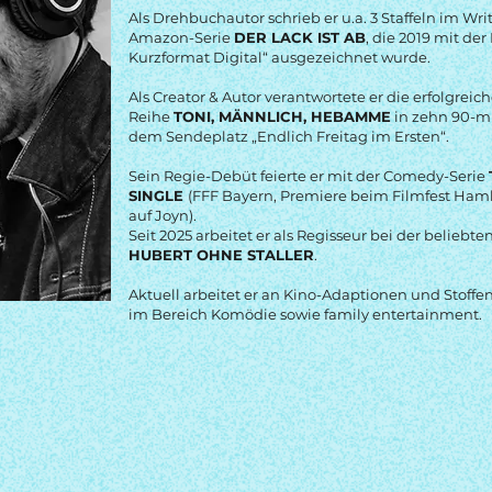
Als Drehbuchautor schrieb er u.a. 3 Staffeln im Wri
Amazon-Serie
DER LACK IST AB
, die 2019 mit de
Kurzformat Digital“ ausgezeichnet wurde.
Als Creator & Autor verantwortete er die erfolgrei
Reihe
TONI, MÄNNLICH, HEBAMME
in zehn 90-m
dem Sendeplatz „Endlich Freitag im Ersten“.
Sein Regie-Debüt feierte er mit der Comedy-Serie
SINGLE
(FFF Bayern, Premiere beim Filmfest Ham
auf Joyn).
Seit 2025 arbeitet er als Regisseur bei der beliebt
HUBERT OHNE STALLER
.
Aktuell arbeitet er an Kino-Adaptionen und Stoffen m
im Bereich Komödie sowie family entertainment.