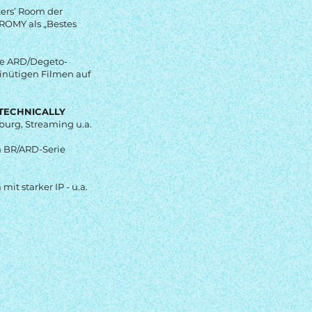
ters’ Room der
r ROMY als „Bestes
che ARD/Degeto-
inütigen Filmen auf
TECHNICALLY
burg, Streaming u.a.
en BR/ARD-Serie
it starker IP - u.a.