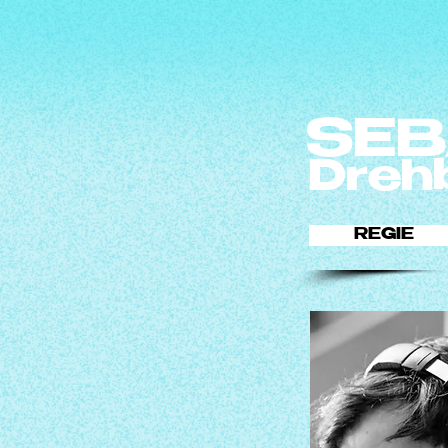
SEB
Dreh
REGIE