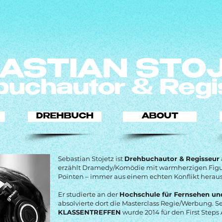
ASTIAN STO
buchautor & Regi
DREHBUCH
ABOUT
Sebastian Stojetz ist
Drehbuchautor & Regisseur
erzählt Dramedy/Komödie mit warmherzigen Figu
Pointen – immer aus einem echten Konflikt heraus
Er studierte an der
Hochschule für Fernsehen u
absolvierte dort die Masterclass Regie/Werbung. S
KLASSENTREFFEN
wurde 2014 für den First Steps