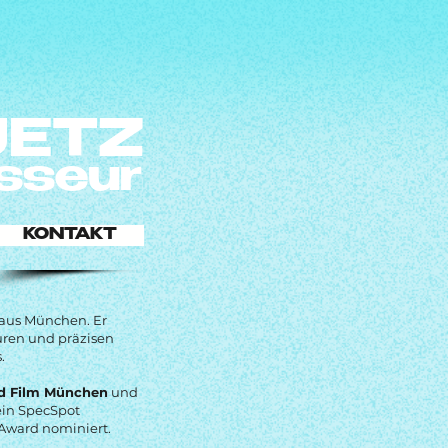
JETZ
sseur
KONTAKT
aus München. Er
ren und präzisen
.
nd Film München
und
ein SpecSpot
 Award nominiert.