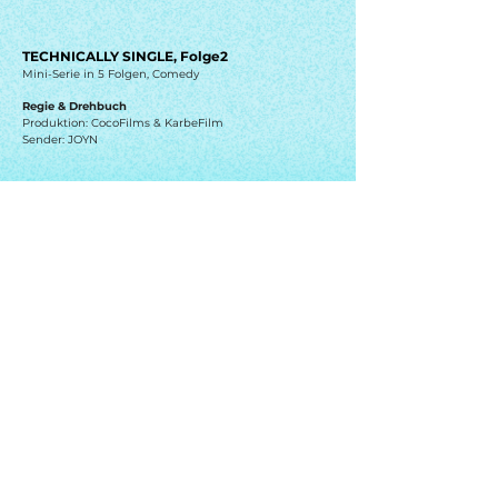
TECHNICALLY SINGLE, Folge2
Mini-Serie in 5 Folgen, Comedy
Regie & Drehbuch
Produktion: CocoFilms & KarbeFilm
Sender: JOYN
HOFBRÄU - KLASSENTREFFEN
SpecSpot, Werbung
Regie &
Konzept
Produktion: CocoFilms
* Nominierung First Steps Award