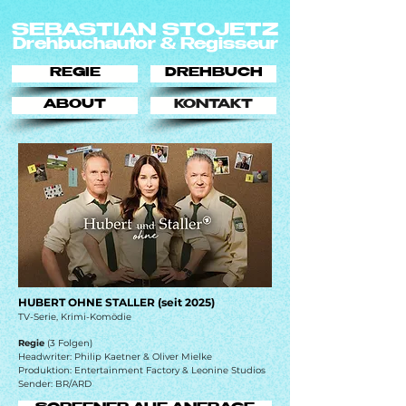
SEBASTIAN STOJETZ
Drehbuchautor & Regisseur
REGIE
DREHBUCH
ABOUT
KONTAKT
HUBERT OHNE STALLER (seit 2025)
TV-Serie, Krimi-Komödie
Regie
(3 Folgen)
Headwriter: Philip Kaetner & Oliver Mielke
Produktion: Entertainment Factory & Leonine Studios
Sender: BR/ARD